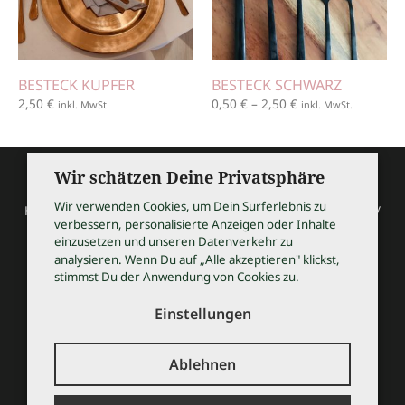
BESTECK KUPFER
BESTECK SCHWARZ
2,50
€
0,50
€
–
2,50
€
inkl. MwSt.
inkl. MwSt.
Wir schätzen Deine Privatsphäre
Wir verwenden Cookies, um Dein Surferlebnis zu
HOCHZEITSSHOPPING / Thomas Bauer / Meßmerstraße 32 /
verbessern, personalisierte Anzeigen oder Inhalte
97508 Grettstadt
einzusetzen und unseren Datenverkehr zu
Tel 09729 9099504 / info@hochzeitsshopping.com
analysieren. Wenn Du auf „Alle akzeptieren" klickst,
stimmst Du der Anwendung von Cookies zu.
AGB
IMPRESSUM
Einstellungen
DATENSCHUTZ
KONTAKT
Ablehnen