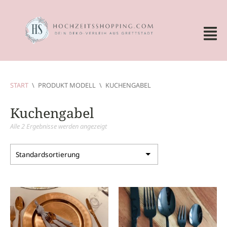
START
\
PRODUKT MODELL
\
KUCHENGABEL
Kuchengabel
Alle 2 Ergebnisse werden angezeigt