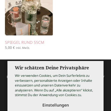
SPIEGEL RUND 55CM
5,00
€
inkl. MwSt.
Wir schätzen Deine Privatsphäre
Wir verwenden Cookies, um Dein Surferlebnis zu
HOCHZEITSSHOPPING / Thomas Bauer / Meßmerstraße 32 /
verbessern, personalisierte Anzeigen oder Inhalte
97508 Grettstadt
einzusetzen und unseren Datenverkehr zu
Tel 09729 9099504 / info@hochzeitsshopping.com
analysieren. Wenn Du auf „Alle akzeptieren" klickst,
stimmst Du der Anwendung von Cookies zu.
AGB
IMPRESSUM
Einstellungen
DATENSCHUTZ