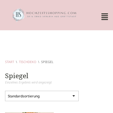
START
\
TISCHDEKO
\
SPIEGEL
Spiegel
Einzelnes Ergebnis wird angezeigt