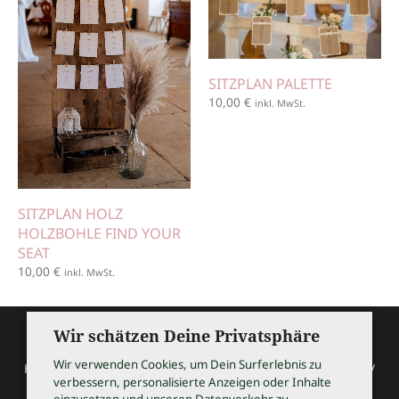
SITZPLAN PALETTE
10,00
€
inkl. MwSt.
SITZPLAN HOLZ
HOLZBOHLE FIND YOUR
SEAT
10,00
€
inkl. MwSt.
Wir schätzen Deine Privatsphäre
Wir verwenden Cookies, um Dein Surferlebnis zu
HOCHZEITSSHOPPING / Thomas Bauer / Meßmerstraße 32 /
verbessern, personalisierte Anzeigen oder Inhalte
97508 Grettstadt