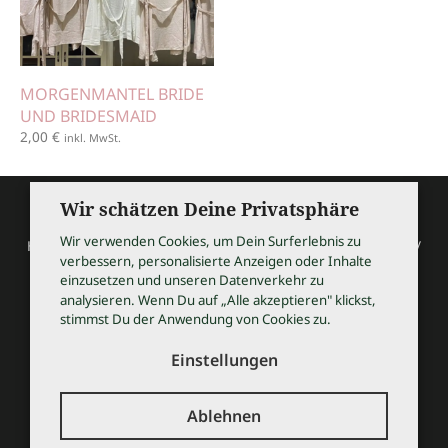
MORGENMANTEL BRIDE
UND BRIDESMAID
2,00
€
inkl. MwSt.
Wir schätzen Deine Privatsphäre
Wir verwenden Cookies, um Dein Surferlebnis zu
HOCHZEITSSHOPPING / Thomas Bauer / Meßmerstraße 32 /
verbessern, personalisierte Anzeigen oder Inhalte
97508 Grettstadt
einzusetzen und unseren Datenverkehr zu
Tel 09729 9099504 / info@hochzeitsshopping.com
analysieren. Wenn Du auf „Alle akzeptieren" klickst,
stimmst Du der Anwendung von Cookies zu.
AGB
IMPRESSUM
Einstellungen
DATENSCHUTZ
KONTAKT
Ablehnen