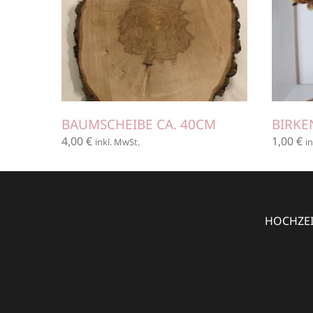
BAUMSCHEIBE CA. 40CM
BIRKE
4,00
€
1,00
€
inkl. MwSt.
i
HOCHZEIT