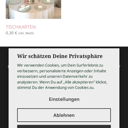
TISCHKARTEN
0,30
€
inkl. MwSt.
Wir schätzen Deine Privatsphäre
Wir verwenden Cookies, um Dein Surferlebnis zu
HOCHZEITSSHOPPING / Thomas Bauer / Meßmerstraße 32 /
verbessern, personalisierte Anzeigen oder Inhalte
97508 Grettstadt
einzusetzen und unseren Datenverkehr zu
Tel 09729 9099504 / info@hochzeitsshopping.com
analysieren. Wenn Du auf „Alle akzeptieren" klickst,
stimmst Du der Anwendung von Cookies zu.
AGB
IMPRESSUM
Einstellungen
DATENSCHUTZ
KONTAKT
Ablehnen