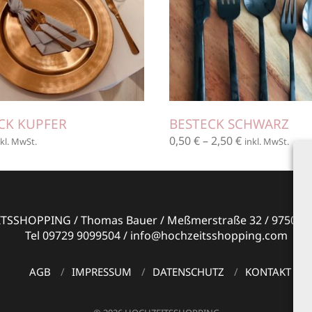
CK KUPFER
BESTECK SCHWARZ
0,50
€
–
2,50
€
nkl. MwSt.
inkl. MwSt.
SSHOPPING / Thomas Bauer / Meßmerstraße 32 / 97508 G
Tel 09729 9099504 / info@hochzeitsshopping.com
AGB
IMPRESSUM
DATENSCHUTZ
KONTAKT