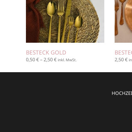
BESTECK GOLD
BESTE
0,50
€
–
2,50
€
2,50
€
inkl. MwSt.
i
HOCHZEIT