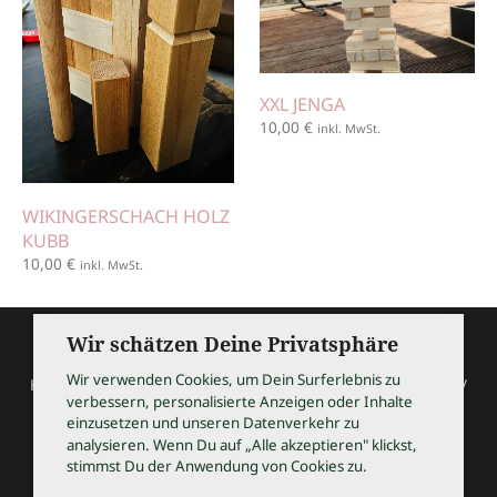
XXL JENGA
10,00
€
inkl. MwSt.
WIKINGERSCHACH HOLZ
KUBB
10,00
€
inkl. MwSt.
Wir schätzen Deine Privatsphäre
Wir verwenden Cookies, um Dein Surferlebnis zu
HOCHZEITSSHOPPING / Thomas Bauer / Meßmerstraße 32 /
verbessern, personalisierte Anzeigen oder Inhalte
97508 Grettstadt
einzusetzen und unseren Datenverkehr zu
Tel 09729 9099504 / info@hochzeitsshopping.com
analysieren. Wenn Du auf „Alle akzeptieren" klickst,
stimmst Du der Anwendung von Cookies zu.
AGB