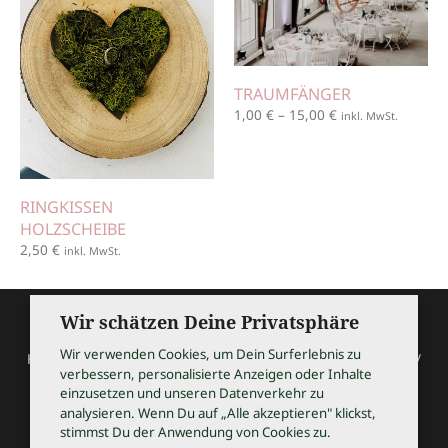
TRAUMFÄNGER
1,00
€
–
15,00
€
inkl. MwSt.
RINGKISSEN
HOLZSCHEIBE
2,50
€
inkl. MwSt.
Wir schätzen Deine Privatsphäre
Wir verwenden Cookies, um Dein Surferlebnis zu
HOCHZEITSSHOPPING / Thomas Bauer / Meßmerstraße 32 /
verbessern, personalisierte Anzeigen oder Inhalte
97508 Grettstadt
einzusetzen und unseren Datenverkehr zu
Tel 09729 9099504 / info@hochzeitsshopping.com
analysieren. Wenn Du auf „Alle akzeptieren" klickst,
stimmst Du der Anwendung von Cookies zu.
AGB