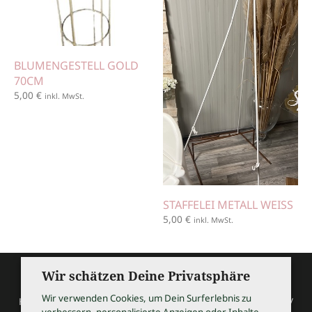
BLUMENGESTELL GOLD
70CM
5,00
€
inkl. MwSt.
STAFFELEI METALL WEISS
5,00
€
inkl. MwSt.
Wir schätzen Deine Privatsphäre
Wir verwenden Cookies, um Dein Surferlebnis zu
HOCHZEITSSHOPPING / Thomas Bauer / Meßmerstraße 32 /
verbessern, personalisierte Anzeigen oder Inhalte