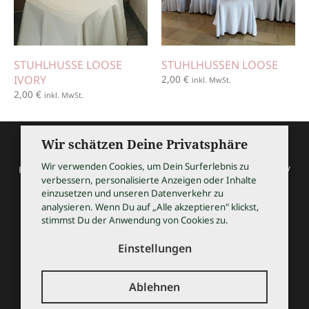
STUHLHUSSE LOOSE
STUHLHUSSEN LOOSE
IVORY
2,00
€
inkl. MwSt.
2,00
€
inkl. MwSt.
Wir schätzen Deine Privatsphäre
Wir verwenden Cookies, um Dein Surferlebnis zu
HOCHZEITSSHOPPING / Thomas Bauer / Meßmerstraße 32 /
verbessern, personalisierte Anzeigen oder Inhalte
97508 Grettstadt
einzusetzen und unseren Datenverkehr zu
Tel 09729 9099504 / info@hochzeitsshopping.com
analysieren. Wenn Du auf „Alle akzeptieren" klickst,
stimmst Du der Anwendung von Cookies zu.
AGB
IMPRESSUM
Einstellungen
DATENSCHUTZ
KONTAKT
Ablehnen