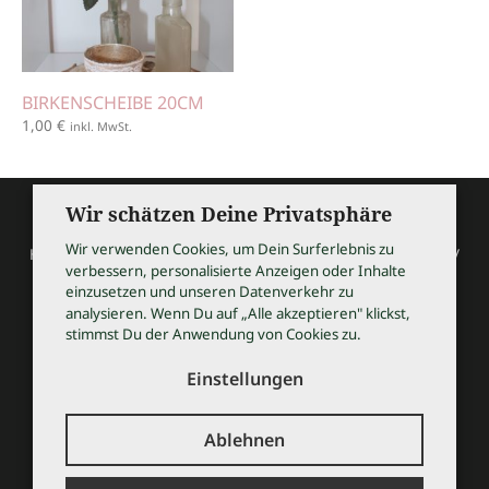
BIRKENSCHEIBE 20CM
1,00
€
inkl. MwSt.
Wir schätzen Deine Privatsphäre
Wir verwenden Cookies, um Dein Surferlebnis zu
HOCHZEITSSHOPPING / Thomas Bauer / Meßmerstraße 32 /
verbessern, personalisierte Anzeigen oder Inhalte
97508 Grettstadt
einzusetzen und unseren Datenverkehr zu
Tel 09729 9099504 / info@hochzeitsshopping.com
analysieren. Wenn Du auf „Alle akzeptieren" klickst,
stimmst Du der Anwendung von Cookies zu.
AGB
IMPRESSUM
Einstellungen
DATENSCHUTZ
KONTAKT
Ablehnen