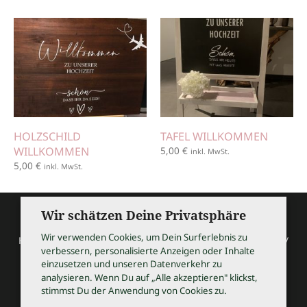
HOLZSCHILD
TAFEL WILLKOMMEN
WILLKOMMEN
5,00
€
inkl. MwSt.
5,00
€
inkl. MwSt.
Wir schätzen Deine Privatsphäre
Wir verwenden Cookies, um Dein Surferlebnis zu
HOCHZEITSSHOPPING / Thomas Bauer / Meßmerstraße 32 /
verbessern, personalisierte Anzeigen oder Inhalte
97508 Grettstadt
einzusetzen und unseren Datenverkehr zu
Tel 09729 9099504 / info@hochzeitsshopping.com
analysieren. Wenn Du auf „Alle akzeptieren" klickst,
stimmst Du der Anwendung von Cookies zu.
AGB