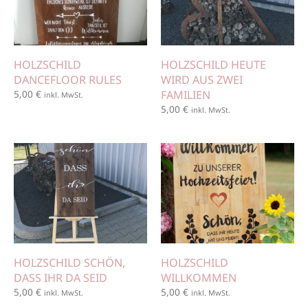
HOLZSCHILD
HOLZSCHILD HEUTE
DANCEFLOOR RULES
WIRD AUS ZWEI
5,00
€
FAMILIEN
inkl. MwSt.
5,00
€
inkl. MwSt.
HOLZSCHILD SCHÖN,
HOLZSCHILD
DASS IHR DA SEID
WILLKOMMEN
5,00
€
5,00
€
inkl. MwSt.
inkl. MwSt.