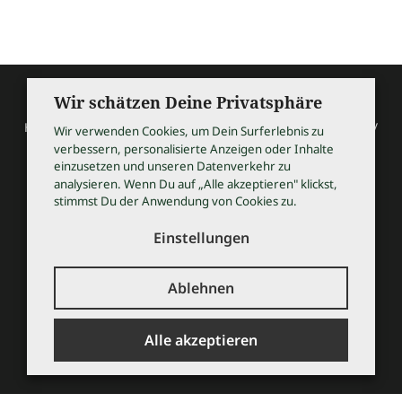
Wir schätzen Deine Privatsphäre
HOCHZEITSSHOPPING / Thomas Bauer / Meßmerstraße 32 /
Wir verwenden Cookies, um Dein Surferlebnis zu
97508 Grettstadt
verbessern, personalisierte Anzeigen oder Inhalte
Tel 09729 9099504 / info@hochzeitsshopping.com
einzusetzen und unseren Datenverkehr zu
analysieren. Wenn Du auf „Alle akzeptieren" klickst,
stimmst Du der Anwendung von Cookies zu.
AGB
IMPRESSUM
Einstellungen
DATENSCHUTZ
KONTAKT
Ablehnen
© 2026 HOCHZEITSSHOPPING
Alle akzeptieren