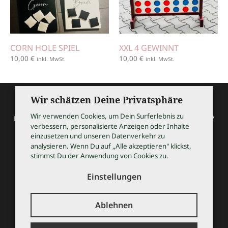
CORN HOLE SPIEL
XXL 4 GEWINNT
10,00
€
10,00
€
inkl. MwSt.
inkl. MwSt.
Wir schätzen Deine Privatsphäre
Wir verwenden Cookies, um Dein Surferlebnis zu
HOCHZEITSSHOPPING / Thomas Bauer / Meßmerstraße 32 /
verbessern, personalisierte Anzeigen oder Inhalte
97508 Grettstadt
einzusetzen und unseren Datenverkehr zu
Tel 09729 9099504 / info@hochzeitsshopping.com
analysieren. Wenn Du auf „Alle akzeptieren" klickst,
stimmst Du der Anwendung von Cookies zu.
AGB
IMPRESSUM
Einstellungen
DATENSCHUTZ
KONTAKT
Ablehnen