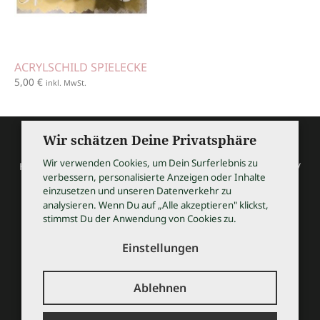
ACRYLSCHILD SPIELECKE
5,00
€
inkl. MwSt.
Wir schätzen Deine Privatsphäre
Wir verwenden Cookies, um Dein Surferlebnis zu
HOCHZEITSSHOPPING / Thomas Bauer / Meßmerstraße 32 /
verbessern, personalisierte Anzeigen oder Inhalte
97508 Grettstadt
einzusetzen und unseren Datenverkehr zu
Tel 09729 9099504 / info@hochzeitsshopping.com
analysieren. Wenn Du auf „Alle akzeptieren" klickst,
stimmst Du der Anwendung von Cookies zu.
AGB
IMPRESSUM
Einstellungen
DATENSCHUTZ
KONTAKT
Ablehnen