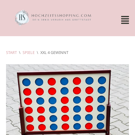
START
\
SPIELE
\
XXL 4 GEWINNT