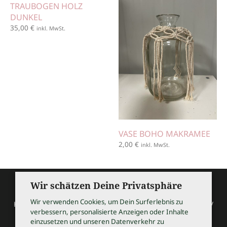
TRAUBOGEN HOLZ
DUNKEL
35,00
€
inkl. MwSt.
VASE BOHO MAKRAMEE
2,00
€
inkl. MwSt.
Wir schätzen Deine Privatsphäre
Wir verwenden Cookies, um Dein Surferlebnis zu
HOCHZEITSSHOPPING / Thomas Bauer / Meßmerstraße 32 /
verbessern, personalisierte Anzeigen oder Inhalte
97508 Grettstadt
einzusetzen und unseren Datenverkehr zu
Tel 09729 9099504 / info@hochzeitsshopping.com