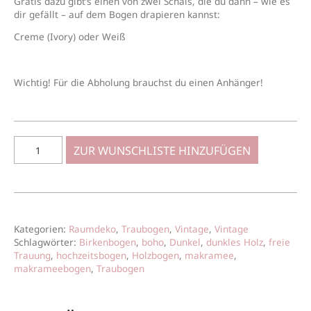
Gratis dazu gibt’s einen von zwei Schals, die du dann – wie es
dir gefällt – auf dem Bogen drapieren kannst:
Creme (Ivory) oder Weiß
Wichtig! Für die Abholung brauchst du einen Anhänger!
ZUR WUNSCHLISTE HINZUFÜGEN
Kategorien:
Raumdeko
,
Traubogen
,
Vintage
,
Vintage
Schlagwörter:
Birkenbogen
,
boho
,
Dunkel
,
dunkles Holz
,
freie
Trauung
,
hochzeitsbogen
,
Holzbogen
,
makramee
,
makrameebogen
,
Traubogen