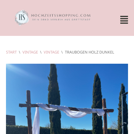
START
\
VINTAGE
\
VINTAGE
\
TRAUBOGEN HOLZ DUNKEL