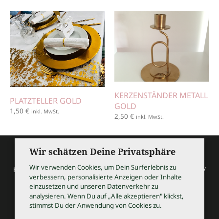
KERZENSTÄNDER METALL
PLATZTELLER GOLD
GOLD
1,50
€
inkl. MwSt.
2,50
€
inkl. MwSt.
Wir schätzen Deine Privatsphäre
Wir verwenden Cookies, um Dein Surferlebnis zu
HOCHZEITSSHOPPING / Thomas Bauer / Meßmerstraße 32 /
verbessern, personalisierte Anzeigen oder Inhalte
97508 Grettstadt
einzusetzen und unseren Datenverkehr zu
Tel 09729 9099504 / info@hochzeitsshopping.com
analysieren. Wenn Du auf „Alle akzeptieren" klickst,
stimmst Du der Anwendung von Cookies zu.
AGB