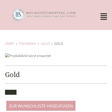
START
\
TISCHDEKO
\
GOLD
\
GOLD
Gold
ZUR WUNSCHLISTE HINZUFÜGEN