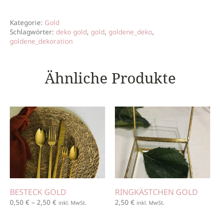
Kategorie:
Gold
Schlagwörter:
deko gold
,
gold
,
goldene_deko
,
goldene_dekoration
Ähnliche Produkte
BESTECK GOLD
RINGKÄSTCHEN GOLD
0,50
€
–
2,50
€
2,50
€
inkl. MwSt.
inkl. MwSt.