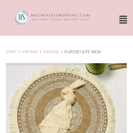
START
\
VINTAGE
\
VINTAGE
\
PLATZSET JUTE 38CM