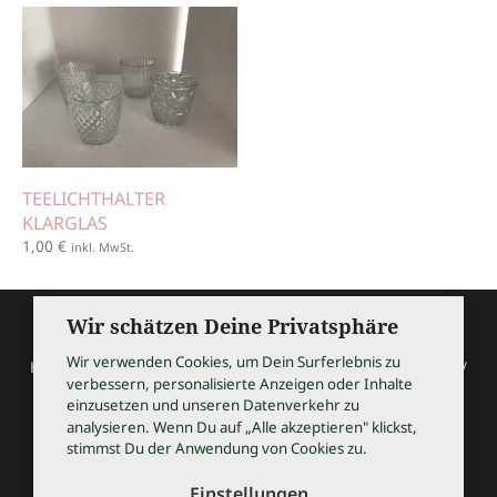
TEELICHTHALTER
KLARGLAS
1,00
€
inkl. MwSt.
Wir schätzen Deine Privatsphäre
Wir verwenden Cookies, um Dein Surferlebnis zu
HOCHZEITSSHOPPING / Thomas Bauer / Meßmerstraße 32 /
verbessern, personalisierte Anzeigen oder Inhalte
97508 Grettstadt
einzusetzen und unseren Datenverkehr zu
Tel 09729 9099504 / info@hochzeitsshopping.com
analysieren. Wenn Du auf „Alle akzeptieren" klickst,
stimmst Du der Anwendung von Cookies zu.
AGB
IMPRESSUM
Einstellungen