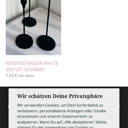
KERZENSTÄNDER MALTE
3ER SET SCHWARZ
7,50
€
inkl. MwSt.
Wir schätzen Deine Privatsphäre
Wir verwenden Cookies, um Dein Surferlebnis zu
HOCHZEITSSHOPPING / Thomas Bauer / Meßmerstraße 32 /
verbessern, personalisierte Anzeigen oder Inhalte
97508 Grettstadt
einzusetzen und unseren Datenverkehr zu
Tel 09729 9099504 / info@hochzeitsshopping.com
analysieren. Wenn Du auf „Alle akzeptieren" klickst,
stimmst Du der Anwendung von Cookies zu.