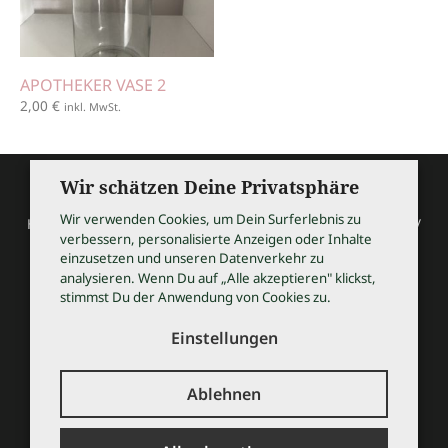
APOTHEKER VASE 2
2,00
€
inkl. MwSt.
Wir schätzen Deine Privatsphäre
Wir verwenden Cookies, um Dein Surferlebnis zu
HOCHZEITSSHOPPING / Thomas Bauer / Meßmerstraße 32 /
verbessern, personalisierte Anzeigen oder Inhalte
97508 Grettstadt
einzusetzen und unseren Datenverkehr zu
Tel 09729 9099504 / info@hochzeitsshopping.com
analysieren. Wenn Du auf „Alle akzeptieren" klickst,
stimmst Du der Anwendung von Cookies zu.
AGB
IMPRESSUM
Einstellungen
DATENSCHUTZ
KONTAKT
Ablehnen
© 2026 HOCHZEITSSHOPPING