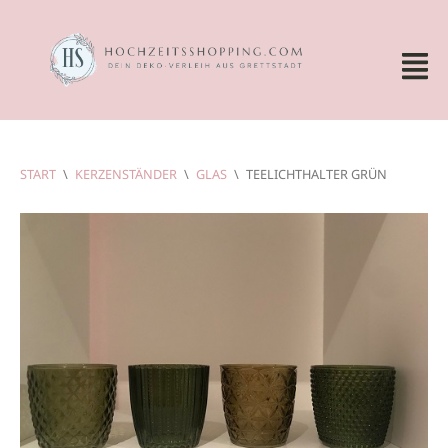
START
\
KERZENSTÄNDER
\
GLAS
\
TEELICHTHALTER GRÜN