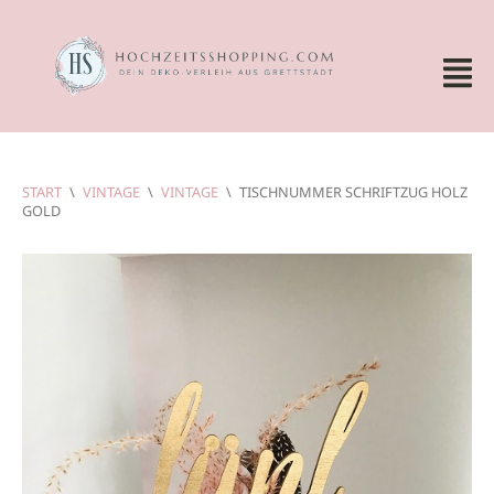
START
\
VINTAGE
\
VINTAGE
\
TISCHNUMMER SCHRIFTZUG HOLZ
GOLD