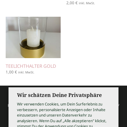
2,00
€
inkl. MwSt.
TEELICHTHALTER GOLD
1,00
€
inkl. MwSt.
Wir schätzen Deine Privatsphäre
Wir verwenden Cookies, um Dein Surferlebnis zu
HOCHZEITSSHOPPING / Thomas Bauer / Meßmerstraße 32 /
verbessern, personalisierte Anzeigen oder Inhalte
97508 Grettstadt
einzusetzen und unseren Datenverkehr zu
Tel 09729 9099504 / info@hochzeitsshopping.com
analysieren. Wenn Du auf „Alle akzeptieren" klickst,
stimmst Du der Anwendung von Cookies zu.