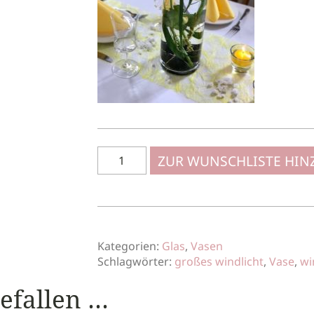
ZUR WUNSCHLISTE HI
Kategorien:
Glas
,
Vasen
Schlagwörter:
großes windlicht
,
Vase
,
wi
gefallen …