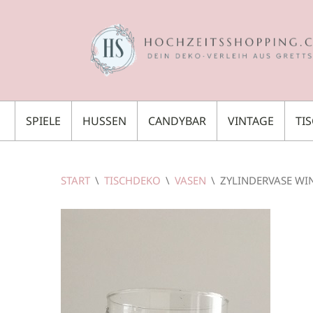
SPIELE
HUSSEN
CANDYBAR
VINTAGE
TI
START
\
TISCHDEKO
\
VASEN
\
ZYLINDERVASE WI