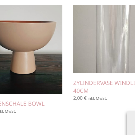
ZYLINDERVASE WINDL
40CM
2,00
€
inkl. MwSt.
ENSCHALE BOWL
nkl. MwSt.