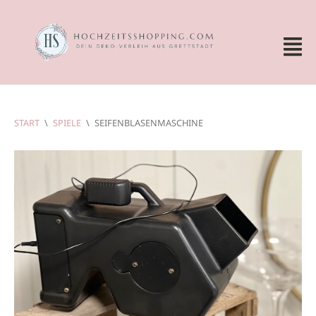
START
\
SPIELE
\
SEIFENBLASENMASCHINE