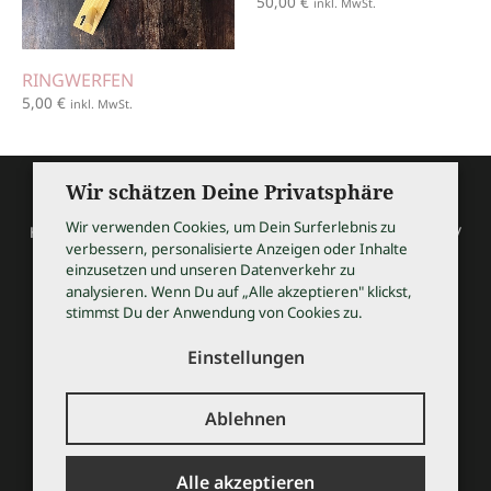
50,00
€
inkl. MwSt.
RINGWERFEN
5,00
€
inkl. MwSt.
Wir schätzen Deine Privatsphäre
Wir verwenden Cookies, um Dein Surferlebnis zu
HOCHZEITSSHOPPING / Thomas Bauer / Meßmerstraße 32 /
verbessern, personalisierte Anzeigen oder Inhalte
97508 Grettstadt
einzusetzen und unseren Datenverkehr zu
Tel 09729 9099504 / info@hochzeitsshopping.com
analysieren. Wenn Du auf „Alle akzeptieren" klickst,
stimmst Du der Anwendung von Cookies zu.
AGB
IMPRESSUM
Einstellungen
DATENSCHUTZ
KONTAKT
Ablehnen
© 2026 HOCHZEITSSHOPPING
Alle akzeptieren